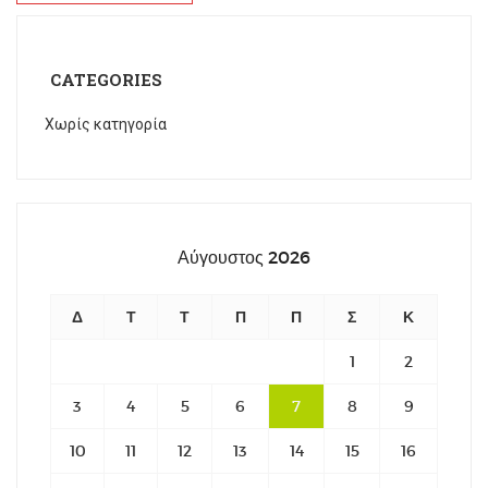
CATEGORIES
Χωρίς κατηγορία
Αύγουστος 2026
Δ
Τ
Τ
Π
Π
Σ
Κ
1
2
3
4
5
6
7
8
9
10
11
12
13
14
15
16