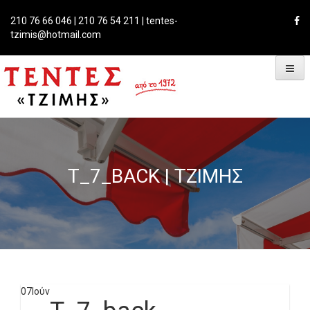
Skip
to
210 76 66 046 | 210 76 54 211 | tentes-
content
tzimis@hotmail.com
T_7_BACK | ΤΖΊΜΗΣ
07
Ιούν