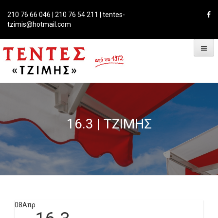
Skip
to
210 76 66 046 | 210 76 54 211 | tentes-
content
tzimis@hotmail.com
16.3 | ΤΖΊΜΗΣ
08
Απρ