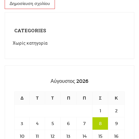
CATEGORIES
Χωρίς κατηγορία
Αύγουστος 2026
Δ
Τ
Τ
Π
Π
Σ
Κ
1
2
3
4
5
6
7
8
9
10
11
12
13
14
15
16