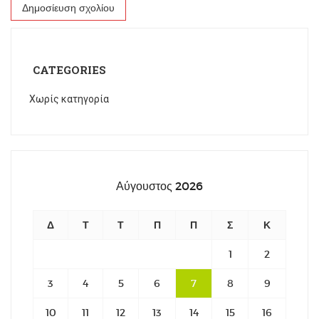
CATEGORIES
Χωρίς κατηγορία
Αύγουστος 2026
Δ
Τ
Τ
Π
Π
Σ
Κ
1
2
3
4
5
6
7
8
9
10
11
12
13
14
15
16