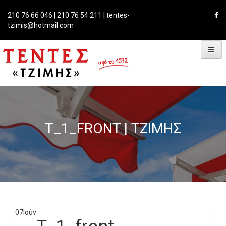
Skip
to
210 76 66 046 | 210 76 54 211 | tentes-
content
tzimis@hotmail.com
T_1_FRONT | ΤΖΊΜΗΣ
07
Ιούν