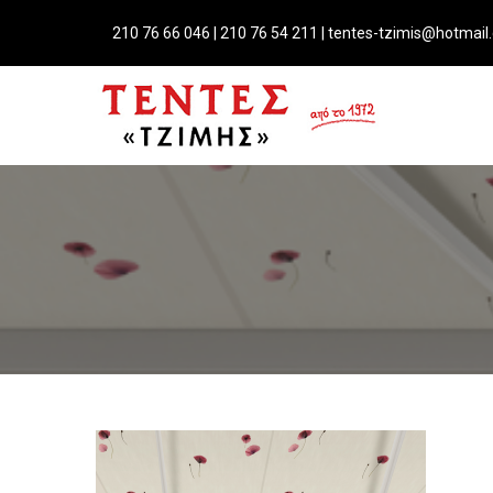
Skip
to
210 76 66 046 | 210 76 54 211 | tentes-tzimis@hotmai
content