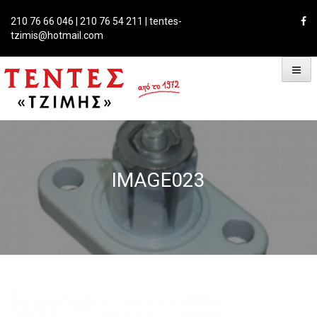
Skip
to
210 76 66 046 | 210 76 54 211 | tentes-
content
tzimis@hotmail.com
IMAGE023