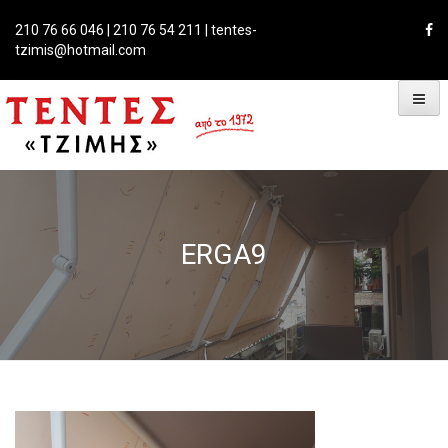
Skip
to
210 76 66 046 | 210 76 54 211 | tentes-
content
tzimis@hotmail.com
ERGA9